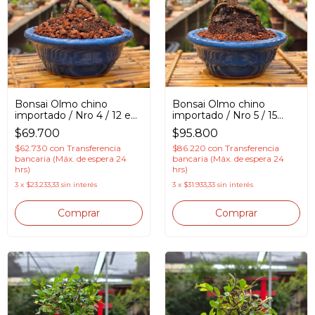
Bonsai Olmo chino
Bonsai Olmo chino
importado / Nro 4 / 12 en
importado / Nro 5 / 15
Maceta esmaltada
años en Maceta
$69.700
$95.800
esmaltada
$62.730
con
Transferencia
$86.220
con
Transferencia
bancaria (Máx. de espera 24
bancaria (Máx. de espera 24
hrs)
hrs)
3
x
$23.233,33
sin interés
3
x
$31.933,33
sin interés