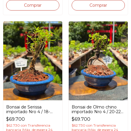
Bonsai de Serissa
Bonsai de Olmo chino
importado Nro 4 / 18-
importado Nro 4 / 20-22
20cm / 12 años en
cm / 12 años en Maceta
$69.700
$69.700
Maceta esmaltada
esmaltada
$62.730
con
Transferencia
$62.730
con
Transferencia
bancaria (Máx. de espera 24
bancaria (Máx. de espera 24