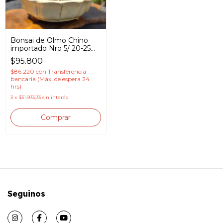
Bonsai de Olmo Chino
importado Nro 5/ 20-25
cm / 15- años en Maceta
$95.800
esmaltada
$86.220
con
Transferencia
bancaria (Máx. de espera 24
hrs)
3
x
$31.933,33
sin interés
Seguinos