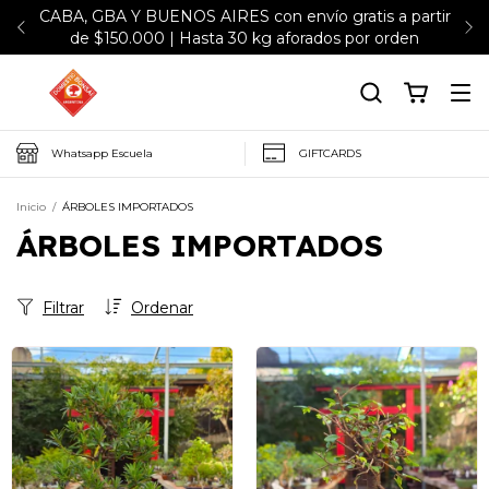
CABA, GBA Y BUENOS AIRES con envío gratis a partir
de $150.000 | Hasta 30 kg aforados por orden
Whatsapp Escuela
GIFTCARDS
Inicio
/
ÁRBOLES IMPORTADOS
ÁRBOLES IMPORTADOS
Filtrar
Ordenar