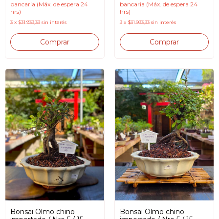
bancaria (Máx. de espera 24
bancaria (Máx. de espera 24
hrs)
hrs)
3
x
$31.933,33
sin interés
3
x
$31.933,33
sin interés
Bonsai Olmo chino
Bonsai Olmo chino