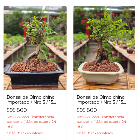
Bonsai de Olmo chino
Bonsai de Olmo chino
importado / Nro 5 / 15
importado / Nro 5 / 15
años Maceta esmaltada
años Maceta esmaltada
$95.800
$95.800
$86.220
con
Transferencia
$86.220
con
Transferencia
bancaria (Máx. de espera 24
bancaria (Máx. de espera 24
hrs)
hrs)
3
x
$31.933,33
sin interés
3
x
$31.933,33
sin interés