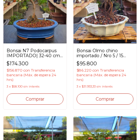
Bonsai N7 Podocarpus
Bonsai Olmo chino
IMPORTADO| 32-40 cm |
importado / Nro 5 / 15
15/18 años en maceta
años en Maceta
$174.300
$95.800
esmaltada
esmaltada
$156.870
con
Transferencia
$86.220
con
Transferencia
bancaria (Máx. de espera 24
bancaria (Máx. de espera 24
hrs)
hrs)
3
x
$58.100
sin interés
3
x
$31.933,33
sin interés