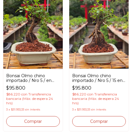
Bonsai Olmo chino
Bonsai Olmo chino
importado / Nro 5 / en
importado / Nro 5 / 15 en
Maceta esmaltada
Maceta esmaltada
$95.800
$95.800
$86.220
con
Transferencia
$86.220
con
Transferencia
bancaria (Máx. de espera 24
bancaria (Máx. de espera 24
hrs)
hrs)
3
x
$31.933,33
sin interés
3
x
$31.933,33
sin interés