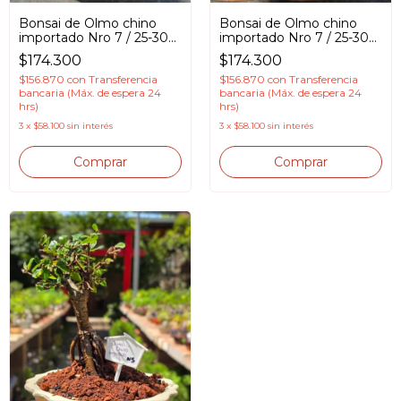
Bonsai de Olmo chino
Bonsai de Olmo chino
importado Nro 7 / 25-30
importado Nro 7 / 25-30
cm / 20 años en Maceta
cm / 20-25 años en
$174.300
$174.300
esmaltada
Maceta esmaltada
$156.870
con
Transferencia
$156.870
con
Transferencia
bancaria (Máx. de espera 24
bancaria (Máx. de espera 24
hrs)
hrs)
3
x
$58.100
sin interés
3
x
$58.100
sin interés