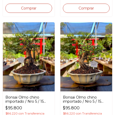
Bonsai Olmo chino
Bonsai Olmo chino
importado / Nro 5 / 15
importado / Nro 5 / 15
años en Maceta
años en Maceta
$95.800
$95.800
esmaltada
esmaltada
$86.220
con
Transferencia
$86.220
con
Transferencia