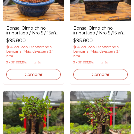
Bonsai Olmo chino
Bonsai Olmo chino
importado / Nro 5 / 15años
importado / Nro 5 /15 años
en Maceta esmaltada
en Maceta esmaltada
$95.800
$95.800
$86.220
con
Transferencia
$86.220
con
Transferencia
bancaria (Máx. de espera 24
bancaria (Máx. de espera 24
hrs)
hrs)
3
x
$31.933,33
sin interés
3
x
$31.933,33
sin interés