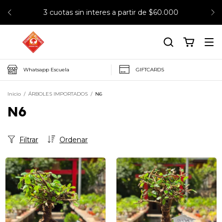
3 cuotas sin interes a partir de $60.000
Whatsapp Escuela
GIFTCARDS
Inicio
/
ÁRBOLES IMPORTADOS
/
N6
N6
Filtrar
Ordenar