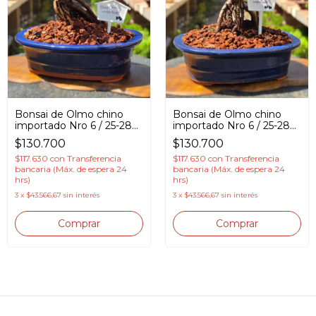
Bonsai de Olmo chino
Bonsai de Olmo chino
importado Nro 6 / 25-28
importado Nro 6 / 25-28
cm / 18 años en Maceta
cm / 18 años en Maceta
$130.700
$130.700
esmaltada
esmaltada
$117.630
con
Transferencia
$117.630
con
Transferencia
bancaria (Máx. de espera 24
bancaria (Máx. de espera 24
hrs)
hrs)
3
x
$43.566,67
sin interés
3
x
$43.566,67
sin interés