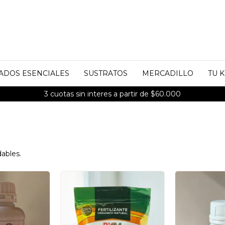
ADOS ESENCIALES
SUSTRATOS
MERCADILLO
TU K
S AIRES con envío gratis a partir de $150.000 | Hasta 30 kg 
dables.