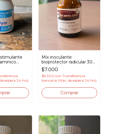
stimulante
Mix inoculante
taminico
bioprotector radicular 30gr
altamura
$7.000
ansferencia
$6.300
con
Transferencia
de espera 24 hrs)
bancaria (Máx. de espera 24 hrs)
prar