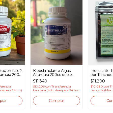
oracion fase 2
Bioestimulante Algas
Inoculante 
tamura 200
Altamura 200cc doble
por Thricho
funcion ( foliar y raices )
atroviride 
$11.340
$11.200
ferencia
$10.206
con
Transferencia
$10.080
con
Tr
e espera 24 hrs)
bancaria (Máx. de espera 24 hrs)
bancaria (Máx. 
prar