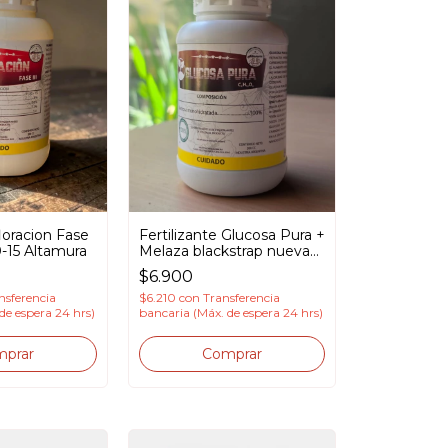
floracion Fase
Fertilizante Glucosa Pura +
-15 Altamura
Melaza blackstrap nueva
fórmula Altamura
$6.900
nsferencia
$6.210
con
Transferencia
de espera 24 hrs)
bancaria (Máx. de espera 24 hrs)
prar