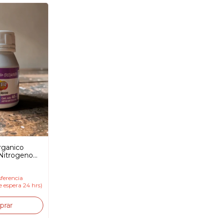
Organico
Nitrogeno
riego 5-0-0
ferencia
e espera 24 hrs)
prar