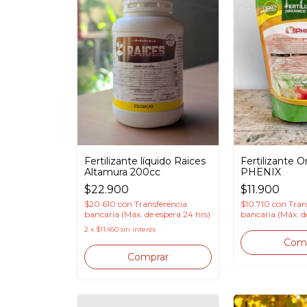
Fertilizante 
Fertilizante líquido Raices
PHENIX
Altamura 200cc
$11.900
$22.900
$10.710
con
Tran
$20.610
con
Transferencia
bancaria (Máx. d
bancaria (Máx. de espera 24 hrs)
2
x
$11.450
sin interés
Com