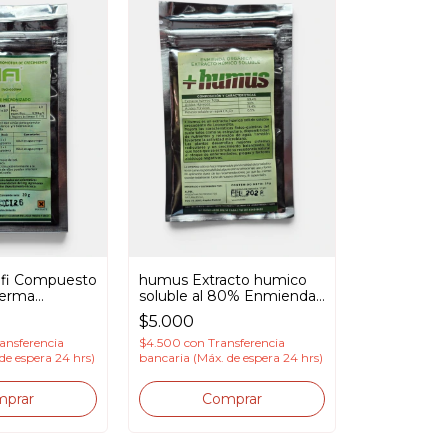
Tifi Compuesto
humus Extracto humico
derma
soluble al 80% Enmienda
Cepa 898G
organica
$5.000
ansferencia
$4.500
con
Transferencia
de espera 24 hrs)
bancaria (Máx. de espera 24 hrs)