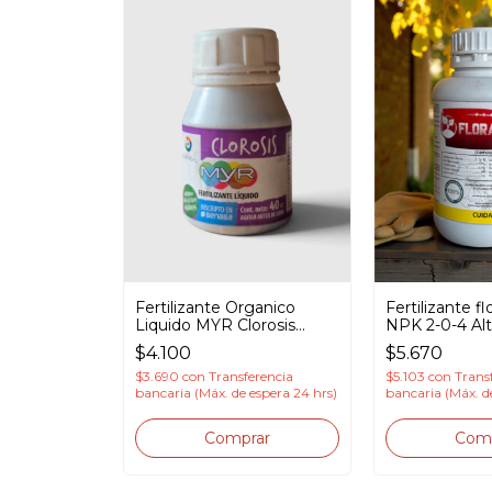
Fertilizante fl
Fertilizante Organico
NPK 2-0-4 Al
Liquido MYR Clorosis
cc
Hierro
$5.670
$4.100
$5.103
con
Trans
$3.690
con
Transferencia
bancaria (Máx. d
bancaria (Máx. de espera 24 hrs)
Com
Comprar