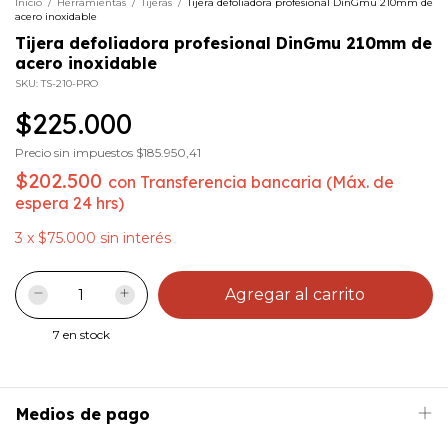
Inicio
/
Herramientas
/
Tijeras
/
Tijera defoliadora profesional DinGmu 210mm de
acero inoxidable
Tijera defoliadora profesional DinGmu 210mm de
acero inoxidable
SKU:
TS-210-PRO
$225.000
Precio sin impuestos
$185.950,41
$202.500
con
Transferencia bancaria (Máx. de
espera 24 hrs)
3
x
$75.000
sin interés
7
en stock
Medios de pago