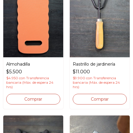
Almohadilla
Rastrillo de jardinería
$5.500
$11.000
$4.950
con
Transferencia
$9.900
con
Transferencia
bancaria (Máx. de espera 24
bancaria (Máx. de espera 24
hrs)
hrs)