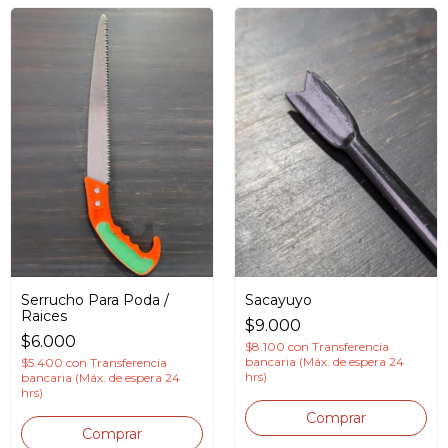
Serrucho Para Poda /
Sacayuyo
Raices
$9.000
$6.000
$8.100
con
Transferencia
bancaria (Máx. de espera 24
$5.400
con
Transferencia
hrs)
bancaria (Máx. de espera 24
hrs)