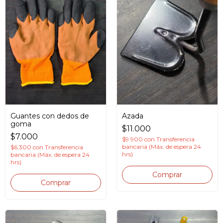
Guantes con dedos de
Azada
goma
$11.000
$7.000
$9.900
con
Transferencia
bancaria (Máx. de espera 24
$6.300
con
Transferencia
hrs)
bancaria (Máx. de espera 24
hrs)