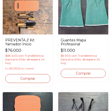
PREVENTA // Kit
Guantes Mapa
Yamadori Inicio
Profesional
$76.000
$11.000
$68.400
con
Transferencia
$9.900
con
Transferencia
bancaria (Máx. de espera 24
bancaria (Máx. de espera 24
hrs)
hrs)
3
x
$25.333,33
sin interés