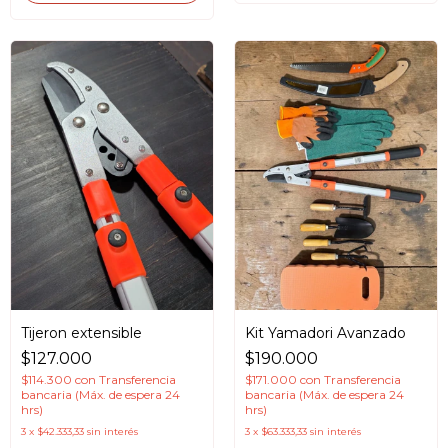
Tijeron extensible
Kit Yamadori Avanzado
$127.000
$190.000
$114.300
con
Transferencia
$171.000
con
Transferencia
bancaria (Máx. de espera 24
bancaria (Máx. de espera 24
hrs)
hrs)
3
x
$42.333,33
sin interés
3
x
$63.333,33
sin interés