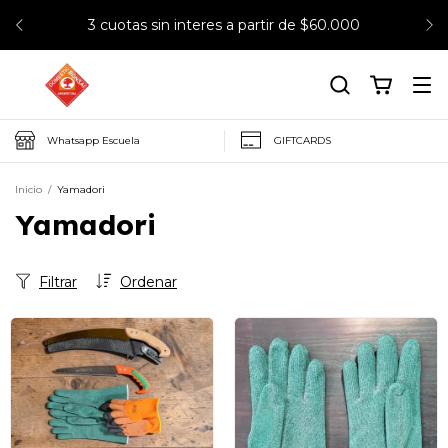
3 cuotas sin interes a partir de $60.000
Whatsapp Escuela
GIFTCARDS
Inicio
/
Yamadori
Yamadori
Filtrar
Ordenar