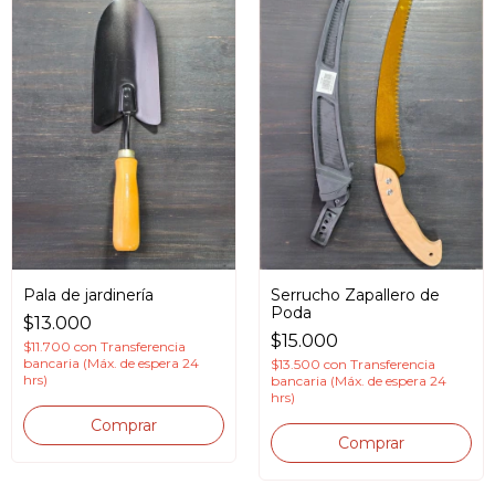
Pala de jardinería
Serrucho Zapallero de
Poda
$13.000
$15.000
$11.700
con
Transferencia
bancaria (Máx. de espera 24
$13.500
con
Transferencia
hrs)
bancaria (Máx. de espera 24
hrs)